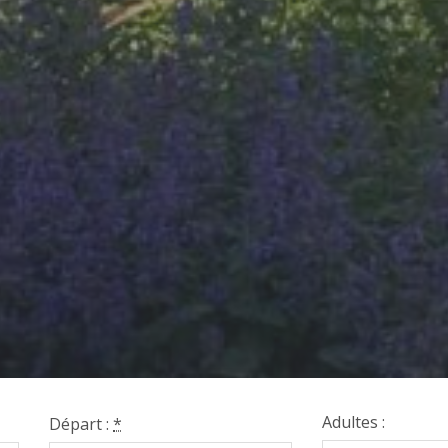
Adultes :
Départ :
*