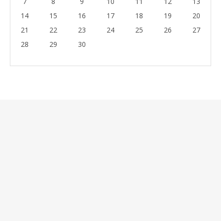
7
8
9
10
11
12
13
14
15
16
17
18
19
20
21
22
23
24
25
26
27
28
29
30
Formulaire de réservation
Les champs obligatoires sont suivis de
*
Date d'arrivée
*
Date de départ
*